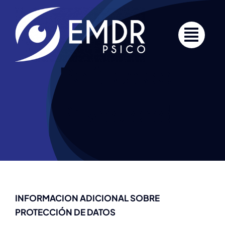
Saltar
al
contenido
Política de
Privacidad
INFORMACION ADICIONAL SOBRE
PROTECCIÓN DE DATOS